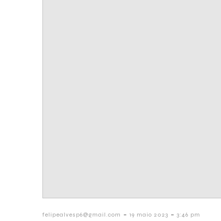
-
-
felipealvesp6@gmail.com
19 maio 2023
3:46 pm