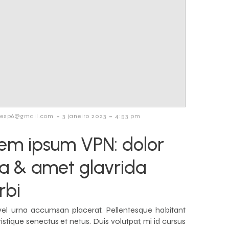
-
-
lvesp6@gmail.com
3 janeiro 2023
4:53 pm
em ipsum VPN: dolor
la & amet glavrida
rbi
vel urna accumsan placerat. Pellentesque habitant
istique senectus et netus. Duis volutpat, mi id cursus