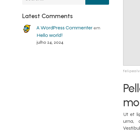
Latest Comments
A WordPress Commenter
em
Hello world!
julho 24, 2024
felipea
Pel
mor
Ut et l
urna, 
Vestibul