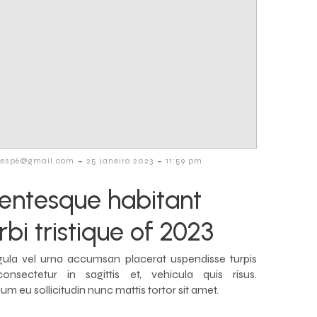
-
-
lvesp6@gmail.com
25 janeiro 2023
11:59 pm
lentesque habitant
bi tristique of 2023
igula vel urna accumsan placerat uspendisse turpis
consectetur in sagittis et, vehicula quis risus.
um eu sollicitudin nunc mattis tortor sit amet.