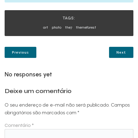
TAGS:
art
photo
the7
themeforest
Previous
Next
No responses yet
Deixe um comentário
O seu endereço de e-mail não será publicado.
Campos
obrigatórios são marcados com
*
Comentário
*