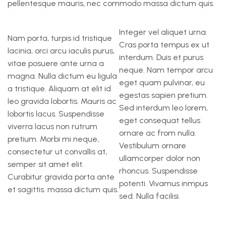
pellentesque mauris, nec commodo massa dictum quis.
Integer vel aliquet urna.
Nam porta, turpis id tristique
Cras porta tempus ex ut
lacinia, orci arcu iaculis purus,
interdum. Duis et purus
vitae posuere ante urna a
neque. Nam tempor arcu
magna. Nulla dictum eu ligula
eget quam pulvinar, eu
a tristique. Aliquam at elit id
egestas sapien pretium.
leo gravida lobortis. Mauris ac
Sed interdum leo lorem,
lobortis lacus. Suspendisse
eget consequat tellus
viverra lacus non rutrum
ornare ac from nulla.
pretium. Morbi mi neque,
Vestibulum ornare
consectetur ut convallis at,
ullamcorper dolor non
semper sit amet elit.
rhoncus. Suspendisse
Curabitur gravida porta ante
potenti. Vivamus inmpus
et sagittis. massa dictum quis.
sed. Nulla facilisi.